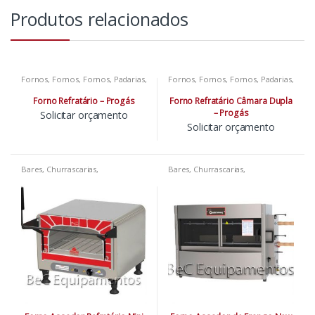
Produtos relacionados
Fornos
,
Fornos
,
Fornos
,
Padarias
,
Fornos
,
Fornos
,
Fornos
,
Padarias
,
Pizzarias
,
Restaurantes
Pizzarias
,
Restaurantes
Forno Refratário – Progás
Forno Refratário Câmara Dupla
– Progás
Solicitar orçamento
Solicitar orçamento
Bares
,
Churrascarias
,
Bares
,
Churrascarias
,
Conveniências
,
Fornos
,
Fornos
,
Conveniências
,
Fornos
,
Fornos
,
Fornos
,
Fornos
,
Fornos
,
Fornos
,
Fornos
,
Fornos
,
Fornos
,
Fornos
,
Fornos
,
Lanchonetes
,
Padarias
,
Lanchonetes
,
Pizzarias
,
Pizzarias
,
Restaurantes
Restaurantes