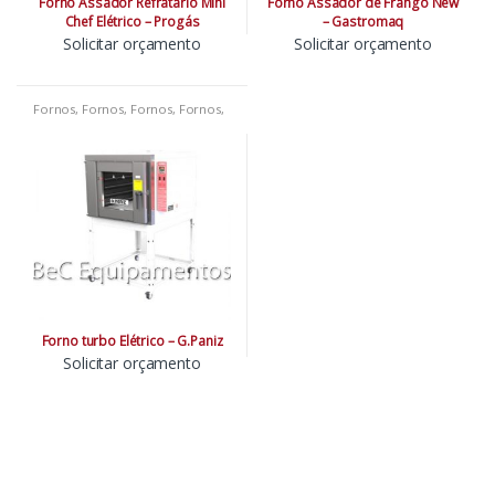
Forno Assador Refratário Mini
Forno Assador de Frango New
Chef Elétrico – Progás
– Gastromaq
Solicitar orçamento
Solicitar orçamento
Fornos
,
Fornos
,
Fornos
,
Fornos
,
Lanchonetes
,
Padarias
,
Pizzarias
Forno turbo Elétrico – G.Paniz
Solicitar orçamento