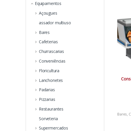
Equipamentos
Conveni
Pizzaria
Açougues
assador multiuso
Bares
Cafeterias
Churrascarias
Conveniências
Floricultura
Cons
Lanchonetes
Padarias
Pizzarias
Restaurantes
Bares
,
C
Conser
Sorveteria
Conser
Conveni
Supermercados
Pizzaria