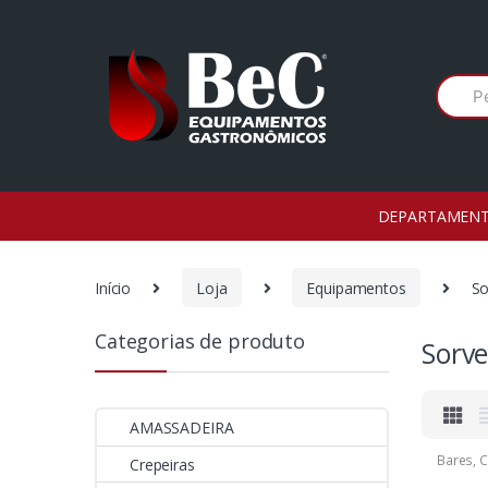
Ir
Ir
para
para
a
o
Procura
navegação
conteúdo
por:
DEPARTAMEN
Início
Loja
Equipamentos
So
Categorias de produto
Sorve
AMASSADEIRA
Bares
,
C
Crepeiras
Conser
Conser