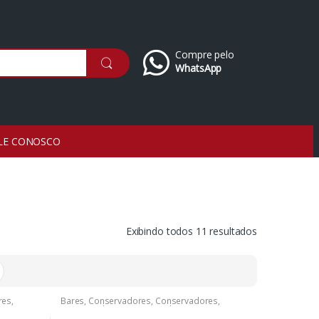
Compre pelo
WhatsApp
LE CONOSCO
Exibindo todos 11 resultados
res
,
Bares
,
Conservadores
,
Conservadores
,
Conservadores
,
Conservadores
,
Conservadores
,
Conservadores
,