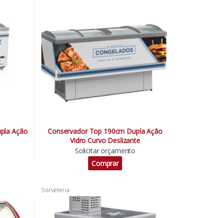
as
,
Conveniências
,
Lanchonetes
,
Padarias
,
s
Pizzarias
,
Sorveteria
,
Supermercados
pla Ação
Conservador Top 190cm Dupla Ação
Vidro Curvo Deslizante
Solicitar orçamento
Comprar
Sorveteria