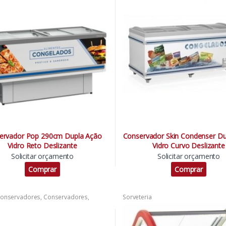
ências
,
Lanchonetes
,
Padarias
,
Conveniências
,
Lanchonetes
,
Padari
s
,
Sorveteria
,
Supermercados
Pizzarias
,
Sorveteria
,
Supermercado
ervador Pop 290cm Dupla Ação
Conservador Skin Condenser Du
Vidro Reto Deslizante
Vidro Curvo Deslizante
Solicitar orçamento
Solicitar orçamento
Comprar
Comprar
onservadores
,
Conservadores
,
Sorveteria
vadores
,
Conservadores
,
vadores
,
Conservadores
,
ências
,
Lanchonetes
,
Padarias
,
s
,
Sorveteria
,
Supermercados