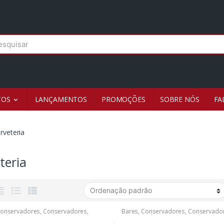
r
TOS
LANÇAMENTOS
PROMOÇÕES
SOBRE NÓS
FA
rveteria
teria
onservadores
,
Conservadores
,
Bares
,
Conservadores
,
Conservado
vadores
,
Conservadores
,
Conservadores
,
Conservadores
,
vadores
,
Conservadores
,
Conservadores
,
Conservadores
,