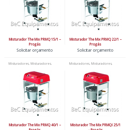
Misturador The Mix PRMQ 15/1 –
Misturador The Mix PRMQ 22/1 –
Progás
Progás
Solicitar orçamento
Solicitar orçamento
Misturadores
,
Misturadores
,
Misturadores
,
Misturadores
,
Misturadores
,
Padarias
,
Pizzarias
,
Misturadores
,
Padarias
,
Pizzarias
,
Restaurantes
Restaurantes
Misturador The Mix PRMQ 40/1 –
Misturador The Mix PRMQI 25/1
Progás
– Progás