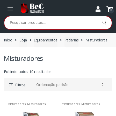
Ir
Ir
para
para
0
a
o
Pesquisar
navegação
conteúdo
por:
Início
Loja
Equipamentos
Padarias
Misturadores
Misturadores
Exibindo todos 10 resultados
Filtros
Misturadores
,
Misturadores
,
Misturadores
,
Misturadores
,
Misturadores
,
Padarias
,
Pizzarias
,
Misturadores
,
Padarias
,
Pizzarias
,
Restaurantes
Restaurantes