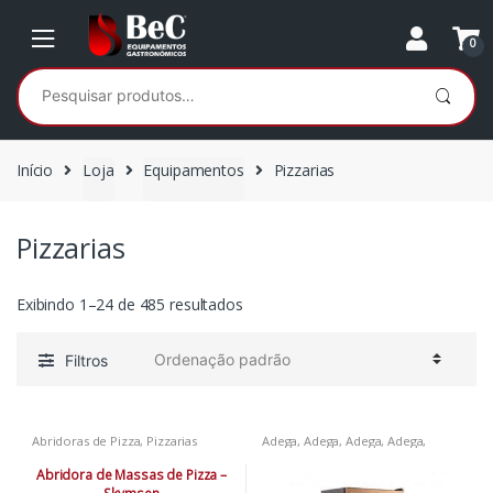
Ir
Ir
para
para
0
a
o
Pesquisar
navegação
conteúdo
por:
Início
Loja
Equipamentos
Pizzarias
Pizzarias
Exibindo 1–24 de 485 resultados
Filtros
Abridoras de Pizza
,
Pizzarias
Adega
,
Adega
,
Adega
,
Adega
,
Adega
,
Bares
,
Churrascarias
,
Pizzarias
,
Restaurantes
,
Abridora de Massas de Pizza –
Supermercados