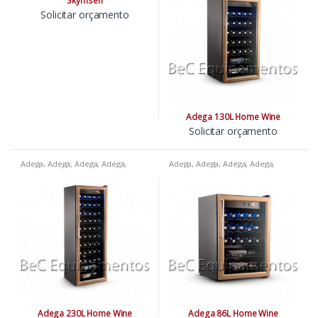
Skymsen
Solicitar orçamento
Adega 130L Home Wine
Solicitar orçamento
Adega
,
Adega
,
Adega
,
Adega
,
Adega
,
Adega
,
Adega
,
Adega
,
Adega
,
Bares
,
Churrascarias
,
Adega
Pizzarias
,
Restaurantes
,
Supermercados
Adega 230L Home Wine
Adega 86L Home Wine