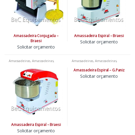
Amassadeira Conjugada –
Amassadeira Espiral – Braesi
Braesi
Solicitar orçamento
Solicitar orçamento
Amassadeiras
,
Amassadeiras
,
Amassadeiras
,
Amassadeiras
,
Amassadeiras
,
Padarias
,
Pizzarias
,
Amassadeiras
,
Padarias
,
Pizzarias
,
Restaurantes
Restaurantes
Amassadeira Espiral – G.Paniz
Solicitar orçamento
Amassadeira Espiral – Braesi
Solicitar orçamento