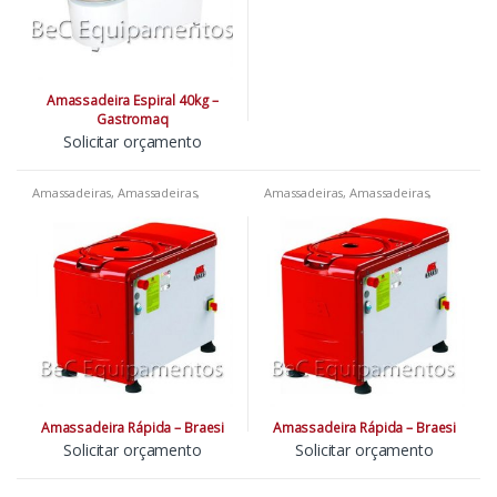
Amassadeira Espiral 40kg –
Gastromaq
Solicitar orçamento
Amassadeiras
,
Amassadeiras
,
Amassadeiras
,
Amassadeiras
,
Amassadeiras
,
Padarias
,
Pizzarias
,
Amassadeiras
,
Padarias
,
Pizzarias
,
Restaurantes
Restaurantes
Amassadeira Rápida – Braesi
Amassadeira Rápida – Braesi
Solicitar orçamento
Solicitar orçamento