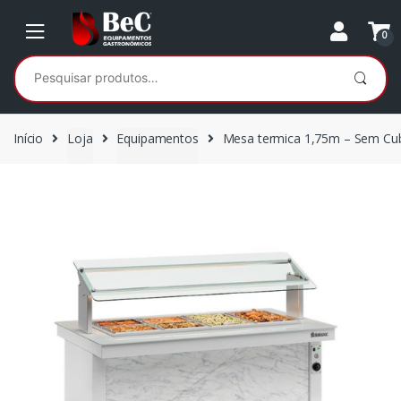
Ir
Ir
para
para
0
a
o
Pesquisar
navegação
conteúdo
por:
Início
Loja
Equipamentos
Mesa termica 1,75m – Sem Cu