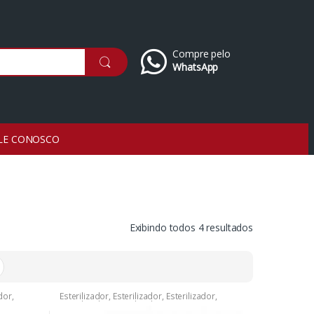
Compre pelo
WhatsApp
LE CONOSCO
Exibindo todos 4 resultados
ador
,
Esterilizador
,
Esterilizador
,
Esterilizador
,
Esterilizador
,
Esterilizador