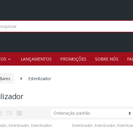
r
TOS
LANÇAMENTOS
PROMOÇÕES
SOBRE NÓS
FA
Bares
Esterilizador
ilizador
zador
,
Esterilizador
,
Esterilizador
,
Esterilizador
,
Esterilizador
,
Esteriliz
zador
,
Esterilizador
Esterilizador
,
Esterilizador