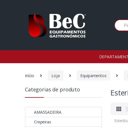
Ir
Ir
para
para
a
o
Procura
navegação
conteúdo
por:
DEPARTAMEN
Início
Loja
Equipamentos
Categorias de produto
Ester
AMASSADEIRA
Esterili
Crepeiras
Esterili