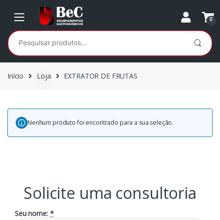
Ir
Ir
para
para
0
a
o
Pesquisar
navegação
conteúdo
por:
Início
Loja
EXTRATOR DE FRUTAS
Nenhum produto foi encontrado para a sua seleção.
Solicite uma consultoria
Seu nome:
*