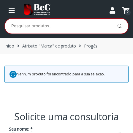
Ir
Ir
para
para
0
a
o
Pesquisar
navegação
conteúdo
por:
Início
Atributo "Marca" de produto
Progás
Nenhum produto foi encontrado para a sua seleção.
Solicite uma consultoria
Seu nome:
*